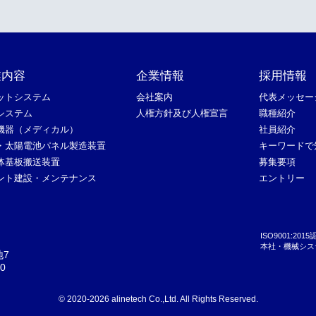
業内容
企業情報
採用情報
ットシステム
会社案内
代表メッセー
システム
人権方針及び人権宣言
職種紹介
機器（メディカル）
社員紹介
D・太陽電池パネル製造装置
キーワードで
体基板搬送装置
募集要項
ント建設・メンテナンス
エントリー
ISO9001:20
本社・機械シス
地7
0
© 2020-2026 alinetech Co.,Ltd. All Rights Reserved.