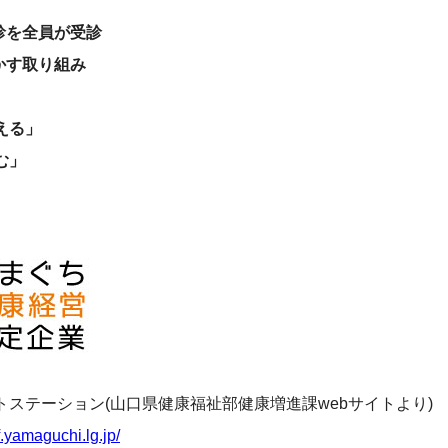
診を全員が受診
かす取り組み
える」
む」
ステーション(山口県健康福祉部健康増進課webサイトより)
.yamaguchi.lg.jp/